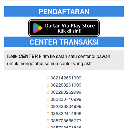
PENDAFTARAN
CENTER TRANSAKSI
Ketik
CENTER
kirim ke salah satu center di bawah
untuk mengetahui semua center yang aktif.
082142661999
082288261999
082288262999
082330710999
082336204999
085322414999
085708665777
085708671888