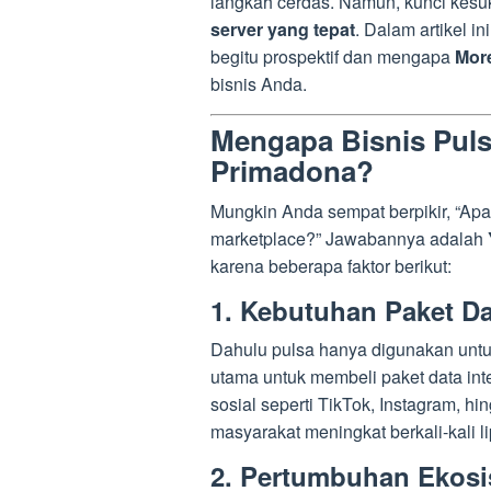
langkah cerdas. Namun, kunci kesuks
server yang tepat
. Dalam artikel i
begitu prospektif dan mengapa
Mor
bisnis Anda.
Mengapa Bisnis Puls
Primadona?
Mungkin Anda sempat berpikir, “Apa
marketplace?” Jawabannya adalah
karena beberapa faktor berikut:
1. Kebutuhan Paket Da
Dahulu pulsa hanya digunakan untuk
utama untuk membeli paket data in
sosial seperti TikTok, Instagram, h
masyarakat meningkat berkali-kali li
2. Pertumbuhan Ekosi