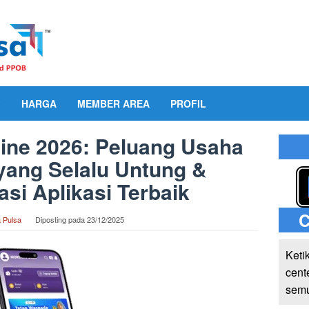
HARGA
MEMBER AREA
PROFIL
line 2026: Peluang Usaha
yang Selalu Untung &
i Aplikasi Terbaik
C
 Pulsa
Diposting pada
23/12/2025
Keti
cent
semu