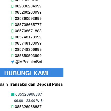
082336204999
085260263999
085360593999
085708665777
085708671888
085748173999
085748183999
085748356999
085850503999
@MPcenterBot
HUBUNGI KAMI
lain Transaksi dan Deposit Pulsa
085326968887
06:00 - 23:00 WIB
085326968887