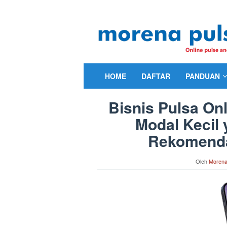
Loncat
ke
konten
HOME
DAFTAR
PANDUAN
Bisnis Pulsa On
Modal Kecil 
Rekomendas
Oleh
Morena